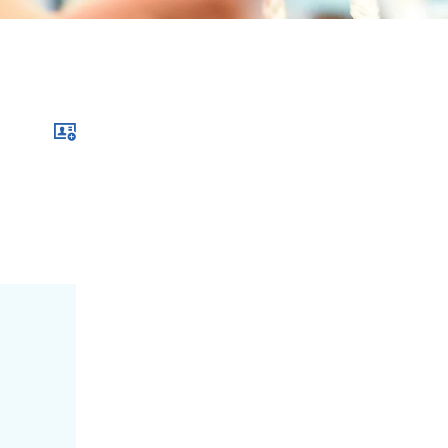
Download im .vcf-Format