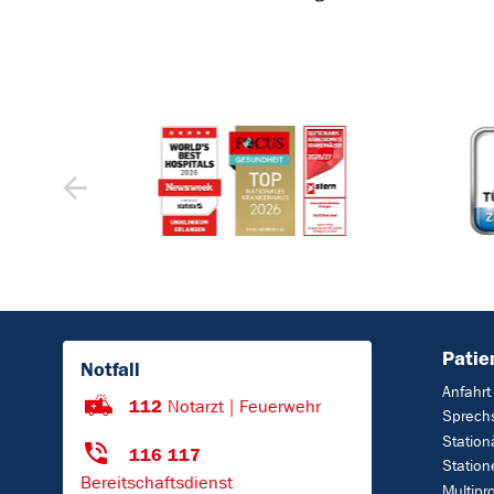
Patie
Notfall
Anfahrt
112
Notarzt | Feuerwehr
Sprech
Station
116 117
Station
Bereitschaftsdienst
Multipr