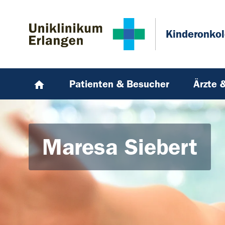
Zum Hauptinhalt springen
Skip to page footer
Kinderonkol
Patienten & Besucher
Ärzte 
Maresa Siebert