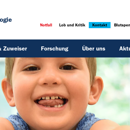
ogie
Notfall
Lob und Kritik
Kontakt
Blutspe
& Zuweiser
Forschung
Über uns
Akt