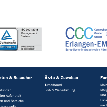
nten & Besucher
Ärzte & Zuweiser
Fo
Tumorboard
Mole
Mali
stunden
Fort- & Weiterbildung
und 
ärer Aufenthalt
Data
en und Bereiche
medi
ofessionelle