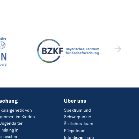
rschung
Über uns
kulargenetik von
Spektrum und
gnomen im Kindes-
Schwerpunkte
Jugendalter
Ärztliches Team
 mining in
Pflegeteam
zinischen
Interdisziplinäre